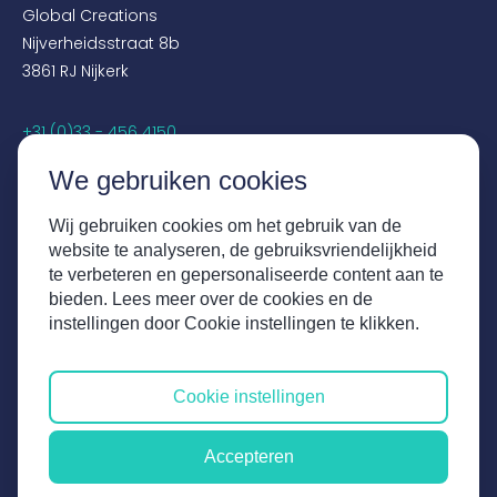
Global Creations
Nijverheidsstraat 8b
3861 RJ Nijkerk
+31 (0)33 - 456 4150
sales@globalcreations.nl
We gebruiken cookies
SOCIALS
Wij gebruiken cookies om het gebruik van de
website te analyseren, de gebruiksvriendelijkheid
Instagram
te verbeteren en gepersonaliseerde content aan te
Facebook
bieden. Lees meer over de cookies en de
LinkedIn
instellingen door Cookie instellingen te klikken.
YouTube
Cookie instellingen
Disclaimer
Algemene voorwaarden
Accepteren
Privacy verklaring
UX