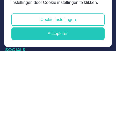
Global Creations
instellingen door Cookie instellingen te klikken.
Nijverheidsstraat 8b
3861 RJ Nijkerk
Cookie instellingen
+31 (0)33 - 456 4150
Accepteren
sales@globalcreations.nl
SOCIALS
Instagram
Facebook
LinkedIn
YouTube
Disclaimer
Algemene voorwaarden
Privacy verklaring
UX