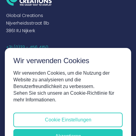
Global Creations
Nijverheidsstraat 8b
3861 RJ Nijkerk
+31 (0)33 - 456 4150
sales@globalcreations.nl
Wir verwenden Cookies
SOCIALS
Wir verwenden Cookies, um die Nutzung der
Website zu analysieren und die
Instagram
Benutzerfreundlichkeit zu verbessern.
Facebook
Sehen Sie sich unsere an Cookie-Richtlinie für
LinkedIn
mehr Informationen.
YouTube
Cookie Einstellungen
Haftungsausschluss
Geschäftsbedingungen