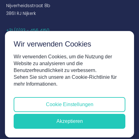
Nijverheidsstraat 8b
3861 RJ Nijkerk
+31 (0)33 - 456 4150
sales@globalcreations.nl
Wir verwenden Cookies
SOCIALS
Wir verwenden Cookies, um die Nutzung der
Website zu analysieren und die
Instagram
Benutzerfreundlichkeit zu verbessern.
Facebook
Sehen Sie sich unsere an Cookie-Richtlinie für
LinkedIn
mehr Informationen.
YouTube
Cookie Einstellungen
Haftungsausschluss
Geschäftsbedingungen
Akzeptieren
Datenschutzerklärung
UX