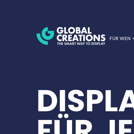
FÜR WEN
DISPL
FÜR J