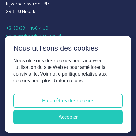
Nijverheidsstraat 8b
3861 RJ Nijkerk
+31 (0)33 - 456 4150
sales@globalcreations.nl
Nous utilisons des cookies
RÉSEAUX SOCIAUX
Nous utilisons des cookies pour analyser
Instagram
l'utilisation du site Web et pour améliorer la
Facebook
convivialité. Voir notre politique relative aux
LinkedIn
cookies pour plus d'informations.
YouTube
Paramètres des cookies
Clause de non-responsabilité
Termes et conditions
Accepter
Déclaration de confidentialité
UX